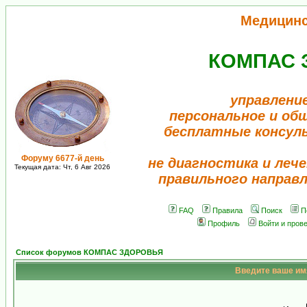
Медицин
КОМПАС 
управлени
персональное и об
бесплатные консул
Форуму 6677-й день
не диагностика и лече
Текущая дата: Чт, 6 Авг 2026
правильного направ
FAQ
Правила
Поиск
П
Профиль
Войти и пров
Список форумов КОМПАС ЗДОРОВЬЯ
Введите ваше имя