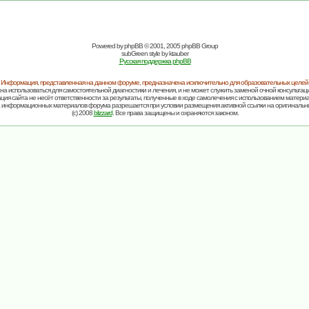
Powered by
phpBB
© 2001, 2005 phpBB Group
subGreen style by
ktauber
Русская поддержка phpBB
Информация, представленная на данном форуме, предназначена исключительно для образовательных целей
на использоваться для самостоятельной диагностики и лечения, и не может служить заменой очной консультаци
ия сайта не несёт ответственности за результаты, полученные в ходе самолечения с использованием матери
 информационных материалов форума разрешается при условии размещения активной ссылки на оригинальн
(c) 2008
blizzard
. Все права защищены и охраняются законом.