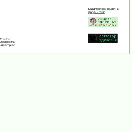
Код для вставки ссылки на
форум и сайт:
,
и врача.
алов форума.
ый материал.