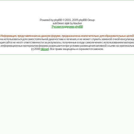
Powered by
phpBB
© 2001, 2005 phpBB Group
subGreen style by
ktauber
Русская поддержка phpBB
Информация, представленная на данном форуме, предназначена исключительно для образовательных целей
на использоваться для самостоятельной диагностики и лечения, и не может служить заменой очной консультаци
ия сайта не несёт ответственности за результаты, полученные в ходе самолечения с использованием матери
 информационных материалов форума разрешается при условии размещения активной ссылки на оригинальн
(c) 2008
blizzard
. Все права защищены и охраняются законом.