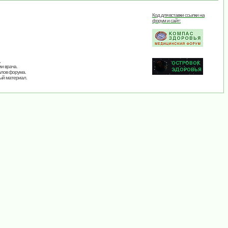
Код для вставки ссылки на
форум и сайт:
,
и врача.
алов форума.
ый материал.