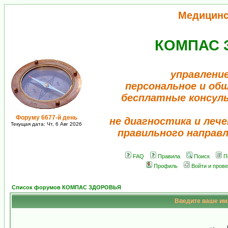
Медицинс
КОМПАС 
управлени
персональное и об
бесплатные консул
Форуму 6677-й день
не диагностика и лече
Текущая дата: Чт, 6 Авг 2026
правильного направ
FAQ
Правила
Поиск
П
Профиль
Войти и пров
Список форумов КОМПАС ЗДОРОВЬЯ
Введите ваше имя