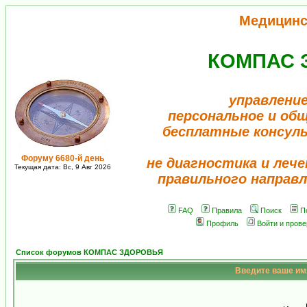
Медицинс
КОМПАС 
управление
персональное и об
бесплатные консул
Форуму 6680-й день
не диагностика и лече
Текущая дата: Вс, 9 Авг 2026
правильного направл
FAQ
Правила
Поиск
П
Профиль
Войти и пров
Список форумов КОМПАС ЗДОРОВЬЯ
Введите ваше имя