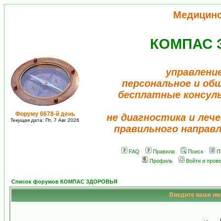
Медицин
КОМПАС 
управлени
персональное и об
бесплатные консул
Форуму 6678-й день
не диагностика и лече
Текущая дата: Пт, 7 Авг 2026
правильного направ
FAQ
Правила
Поиск
П
Профиль
Войти и пров
Список форумов КОМПАС ЗДОРОВЬЯ
Введите ваше имя