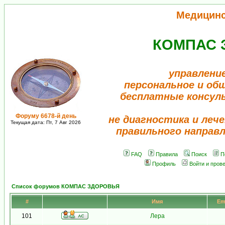
Медицин
КОМПАС 
управлени
персональное и об
бесплатные консул
Форуму 6678-й день
не диагностика и лече
Текущая дата: Пт, 7 Авг 2026
правильного направ
FAQ
Правила
Поиск
П
Профиль
Войти и пров
Список форумов КОМПАС ЗДОРОВЬЯ
#
Имя
Em
101
Лера