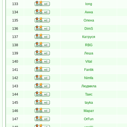
133
long
134
Анна
135
Олена
136
DimS
137
Катруся
138
RBG
139
Леша
140
Vital
141
Fantik
142
Nimfa
143
Людмила
144
Таис
145
tayka
146
Марат
147
OrFun