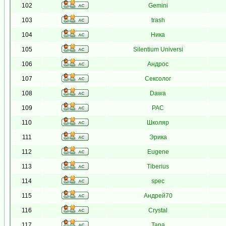
102
Gemini
103
trash
104
Ника
105
Silentium Universi
106
Андрос
107
Сексолог
108
Dawa
109
PAC
110
Школяр
111
Эрика
112
Eugene
113
Tiberius
114
spec
115
Андрей70
116
Crystal
117
Тара