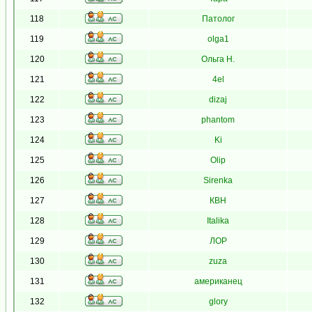
118
Патолог
119
olga1
120
Ольга Н.
121
4el
122
dizaj
123
phantom
124
Ki
125
Olip
126
Sirenka
127
КВН
128
Italika
129
ЛОР
130
zuza
131
американец
132
glory