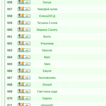
656
Danya
657
Тимофей кулик
658
Елена20СД
659
Татьяна Солов
660
Марина Синягу
661
Borris
662
Ильичева
663
Openair
664
Malv
665
Stels
666
Ежуля
667
Neznakomka
668
Dimarti
669
Светлана худа
670
Наргиз
671
jahangirh