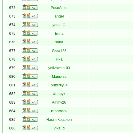
672
PesoAmor
673
angel
674
youpi ♡
675
Erina
676
soba
677
Лиза123
678
Яна
679
yelizaveta-03
680
Маркиза
681
butterfly04
682
Фаррух
683
Ammy26
684
карамель
685
Настя Ковален
686
Vika_d