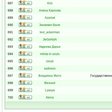
687
Kris
688
Алина Карпова
689
Azamat
690
Зинкевич Вале
691
levi_ackerman
692
JIeGeNdA
693
Авдеева Дарья
694
milota in souls
695
cloud
696
sadness
697
Владлена Житн
Государственн
698
Blessed
699
Lyasya
700
Alena