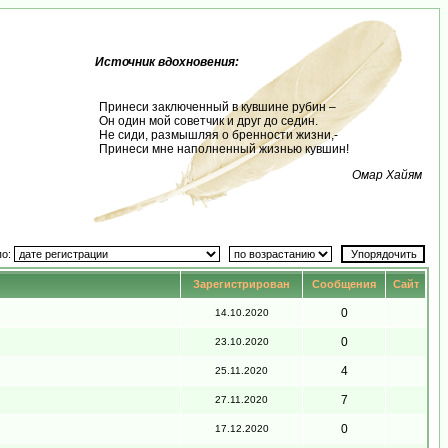
Источник вдохновения:
Принеси заключенный в кувшине рубин –
Он один мой советчик и друг до седин.
Не сиди, размышляя о бренности жизни,-
Принеси мне наполненный жизнью кувшин!
Омар Хайям
по:
Зарегистрирован
Сообщения
Сайт
0
14.10.2020
0
23.10.2020
4
25.11.2020
7
27.11.2020
0
17.12.2020