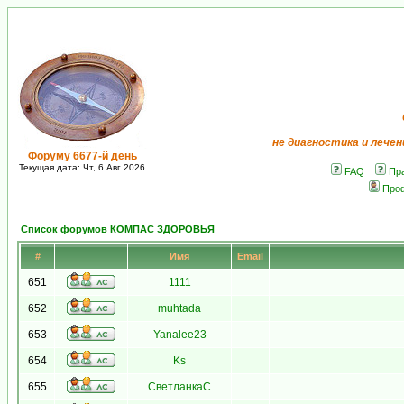
не диагностика и лечен
Форуму 6677-й день
Текущая дата: Чт, 6 Авг 2026
FAQ
Пр
Про
Список форумов КОМПАС ЗДОРОВЬЯ
#
Имя
Email
651
1111
652
muhtada
653
Yanalee23
654
Ks
655
СветланкаС