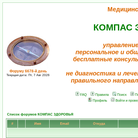
Медицинс
КОМПАС 
управление
персональное и об
бесплатные консул
Форуму 6678-й день
не диагностика и лече
Текущая дата: Пт, 7 Авг 2026
правильного направл
FAQ
Правила
Поиск
П
Профиль
Войти и пров
Список форумов КОМПАС ЗДОРОВЬЯ
#
Имя
Email
Откуда