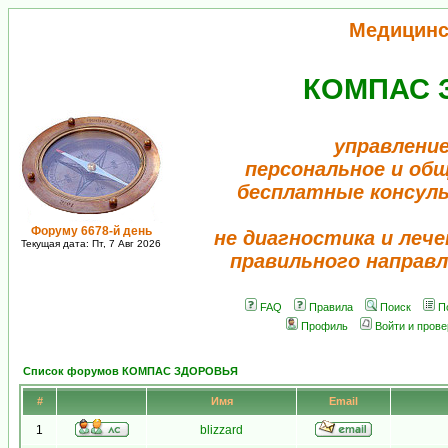
Медицинс
КОМПАС 
управление
персональное и об
бесплатные консул
Форуму 6678-й день
не диагностика и лече
Текущая дата: Пт, 7 Авг 2026
правильного направл
FAQ
Правила
Поиск
П
Профиль
Войти и пров
Список форумов КОМПАС ЗДОРОВЬЯ
#
Имя
Email
1
blizzard