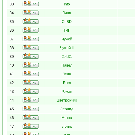
33
Info
34
Лина
35
ChBD
36
ТИГ
37
Чужой
38
Чужой II
39
2.4.31
40
Павел
41
Лена
42
Rom
43
Роман
44
Цветрончик
45
Леонид
46
Мятка
47
Лучик