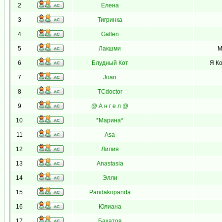
2
Елена
3
Тигринка
4
Gallen
5
Лакшми
М
6
Блудный Кот
Я Ко
7
Joan
8
TCdoctor
9
@ А н г е л @
10
*Марина*
11
Asa
12
Лилия
13
Anastasia
14
Элли
15
Pandakopanda
16
Юлиана
17
Бахатов