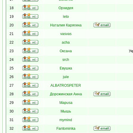
18
Орхидея
19
leto
20
Наталия Карягина
21
vasvas
22
acha
23
Оксана
Ук
24
srch
25
Евушка
26
jule
27
ALBATROSPETER
28
Дорожинская Анна
29
Mapusa
30
Мышь
31
mymind
32
Fantominka