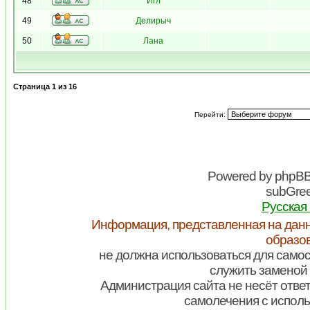
48
Игл
49
Делирыч
50
Лана
Страница
1
из
16
Перейти:
Powered by
phpB
subGree
Русская
Информация, представленная на данн
образо
не должна использоваться для самос
служить заменой 
Администрация сайта не несёт ответ
самолечения с испол