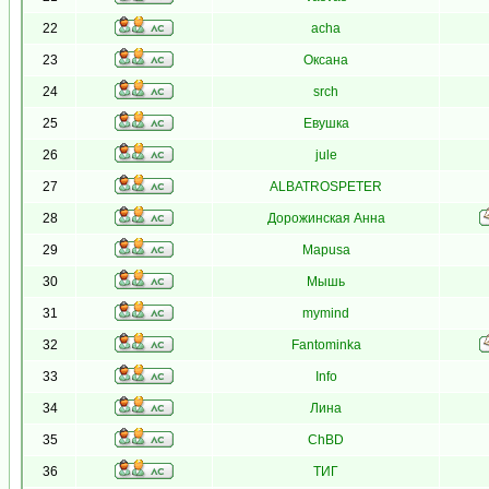
22
acha
23
Оксана
24
srch
25
Евушка
26
jule
27
ALBATROSPETER
28
Дорожинская Анна
29
Mapusa
30
Мышь
31
mymind
32
Fantominka
33
Info
34
Лина
35
ChBD
36
ТИГ