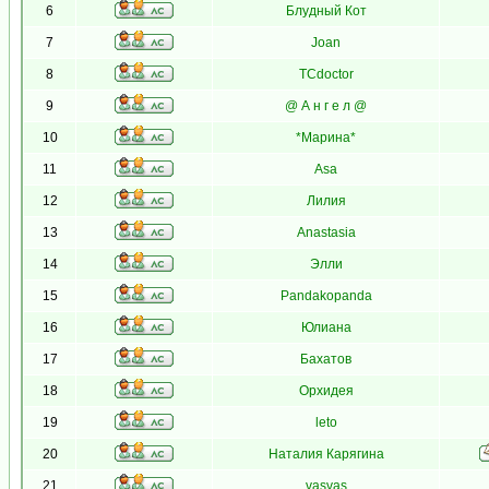
6
Блудный Кот
7
Joan
8
TCdoctor
9
@ А н г е л @
10
*Марина*
11
Asa
12
Лилия
13
Anastasia
14
Элли
15
Pandakopanda
16
Юлиана
17
Бахатов
18
Орхидея
19
leto
20
Наталия Карягина
21
vasvas