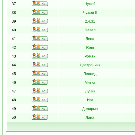
37
Чужой
38
Чужой II
39
2.4.31
40
Павел
41
Лена
42
Rom
43
Роман
44
Цветрончик
45
Леонид
46
Мятка
47
Лучик
48
Игл
49
Делирыч
50
Лана