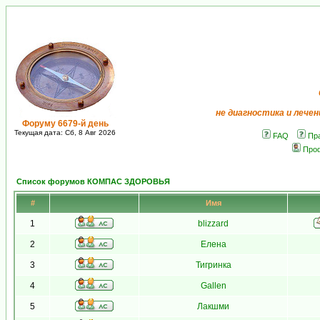
не диагностика и лечен
Форуму 6679-й день
Текущая дата: Сб, 8 Авг 2026
FAQ
Пр
Про
Список форумов КОМПАС ЗДОРОВЬЯ
#
Имя
1
blizzard
2
Елена
3
Тигринка
4
Gallen
5
Лакшми