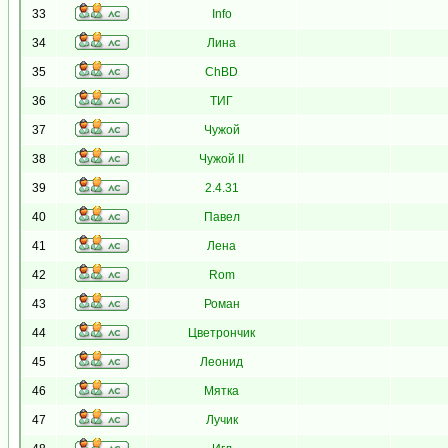
33
Info
34
Лина
35
ChBD
36
ТИГ
37
Чужой
38
Чужой II
39
2.4.31
40
Павел
41
Лена
42
Rom
43
Роман
44
Цветрончик
45
Леонид
46
Мятка
47
Лучик