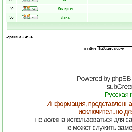
48
Игл
49
Делирыч
50
Лана
Страница
1
из
16
Перейти:
Powered by
phpBB
subGreen
Русская 
Информация, представленна
исключительно дл
не должна использоваться для са
не может служить заме