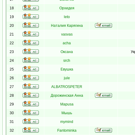
18
Орхидея
19
leto
20
Наталия Карягина
21
vasvas
22
acha
23
Оксана
Ук
24
srch
25
Евушка
26
jule
27
ALBATROSPETER
28
Дорожинская Анна
29
Mapusa
30
Мышь
31
mymind
32
Fantominka