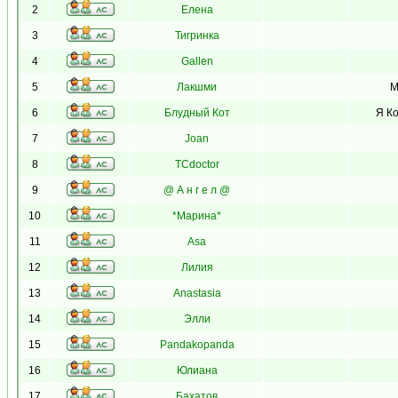
2
Елена
3
Тигринка
4
Gallen
5
Лакшми
М
6
Блудный Кот
Я Ко
7
Joan
8
TCdoctor
9
@ А н г е л @
10
*Марина*
11
Asa
12
Лилия
13
Anastasia
14
Элли
15
Pandakopanda
16
Юлиана
17
Бахатов