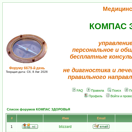
Медицинс
КОМПАС 
управление
персональное и об
бесплатные консул
Форуму 6679-й день
не диагностика и лече
Текущая дата: Сб, 8 Авг 2026
правильного направл
FAQ
Правила
Поиск
П
Профиль
Войти и пров
Список форумов КОМПАС ЗДОРОВЬЯ
#
Имя
Email
1
blizzard