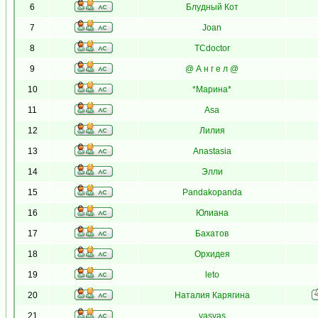
6
Блудный Кот
7
Joan
8
TCdoctor
9
@ А н г е л @
10
*Марина*
11
Asa
12
Лилия
13
Anastasia
14
Элли
15
Pandakopanda
16
Юлиана
17
Бахатов
18
Орхидея
19
leto
20
Наталия Карягина
21
vasvas