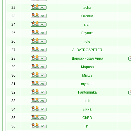
22
acha
23
Оксана
24
srch
25
Евушка
26
jule
27
ALBATROSPETER
28
Дорожинская Анна
29
Mapusa
30
Мышь
31
mymind
32
Fantominka
33
Info
34
Лина
35
ChBD
36
ТИГ