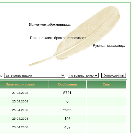
Источник вдохновения:
Блин не клин: брюха не расколет.
Русская пословица
по:
Зарегистрирован
Сообщения
Сайт
8721
27.03.2008
0
25.04.2008
5965
25.04.2008
193
25.04.2008
457
25.04.2008