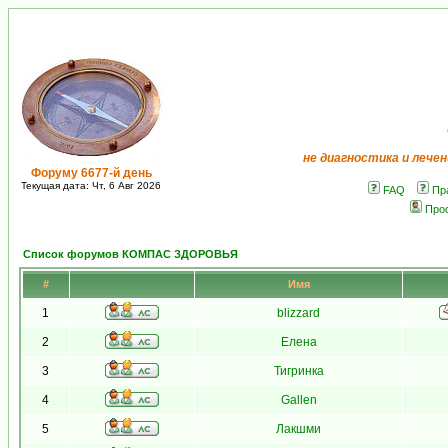
не диагностика и лечен
Форуму 6677-й день
Текущая дата: Чт, 6 Авг 2026
FAQ
Пр
Про
Список форумов КОМПАС ЗДОРОВЬЯ
#
Имя
1
blizzard
2
Елена
3
Тигринка
4
Gallen
5
Лакшми