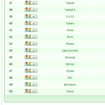
37
Чужой
38
Чужой II
39
2.4.31
40
Павел
41
Лена
42
Rom
43
Роман
44
Цветрончик
45
Леонид
46
Мятка
47
Лучик
48
Игл
49
Делирыч
50
Лана