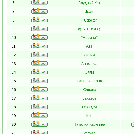
6
Блудный Кот
7
Joan
8
TCdoctor
9
@ А н г е л @
10
*Марина*
11
Asa
12
Лилия
13
Anastasia
14
Элли
15
Pandakopanda
16
Юлиана
17
Бахатов
18
Орхидея
19
leto
20
Наталия Карягина
21
vasvas