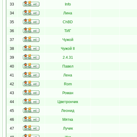
33
Info
34
Лина
35
ChBD
36
ТИГ
37
Чужой
38
Чужой II
39
2.4.31
40
Павел
41
Лена
42
Rom
43
Роман
44
Цветрончик
45
Леонид
46
Мятка
47
Лучик