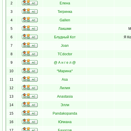
2
Елена
3
Тигринка
4
Gallen
5
Лакшми
М
6
Блудный Кот
Я Ко
7
Joan
8
TCdoctor
9
@ А н г е л @
10
*Марина*
11
Asa
12
Лилия
13
Anastasia
14
Элли
15
Pandakopanda
16
Юлиана
17
Бахатов