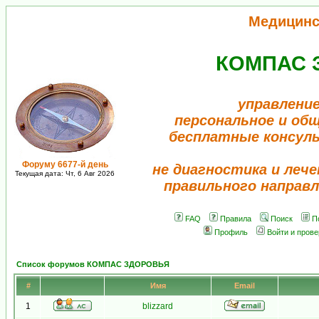
Медицинс
КОМПАС 
управление
персональное и об
бесплатные консул
Форуму 6677-й день
не диагностика и лече
Текущая дата: Чт, 6 Авг 2026
правильного направл
FAQ
Правила
Поиск
П
Профиль
Войти и пров
Список форумов КОМПАС ЗДОРОВЬЯ
#
Имя
Email
1
blizzard