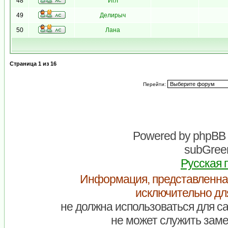
48
Игл
49
Делирыч
50
Лана
Страница
1
из
16
Перейти:
Powered by
phpBB
subGreen
Русская 
Информация, представленна
исключительно дл
не должна использоваться для са
не может служить заме