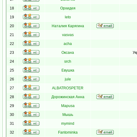
18
Орхидея
19
leto
20
Наталия Карягина
21
vasvas
22
acha
23
Оксана
Ук
24
srch
25
Евушка
26
jule
27
ALBATROSPETER
28
Дорожинская Анна
29
Mapusa
30
Мышь
31
mymind
32
Fantominka