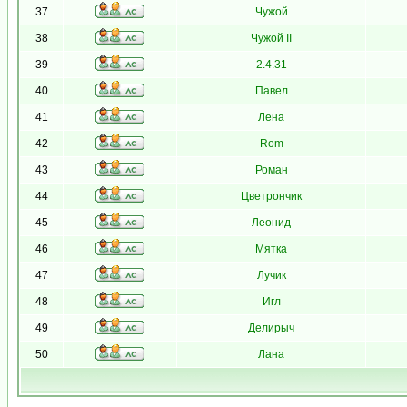
37
Чужой
38
Чужой II
39
2.4.31
40
Павел
41
Лена
42
Rom
43
Роман
44
Цветрончик
45
Леонид
46
Мятка
47
Лучик
48
Игл
49
Делирыч
50
Лана