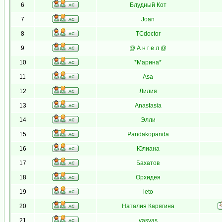
6
Блудный Кот
7
Joan
8
TCdoctor
9
@ А н г е л @
10
*Марина*
11
Asa
12
Лилия
13
Anastasia
14
Элли
15
Pandakopanda
16
Юлиана
17
Бахатов
18
Орхидея
19
leto
20
Наталия Карягина
21
vasvas