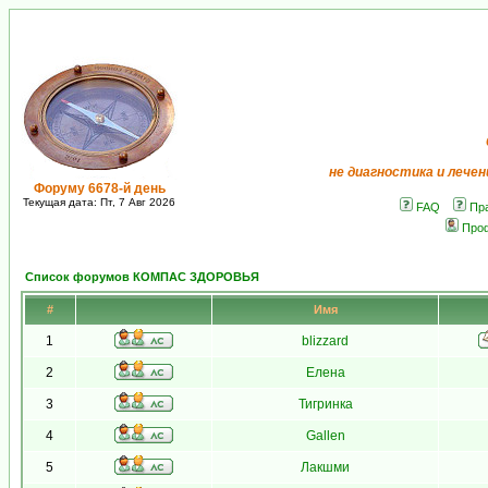
не диагностика и лечен
Форуму 6678-й день
Текущая дата: Пт, 7 Авг 2026
FAQ
Пр
Про
Список форумов КОМПАС ЗДОРОВЬЯ
#
Имя
1
blizzard
2
Елена
3
Тигринка
4
Gallen
5
Лакшми