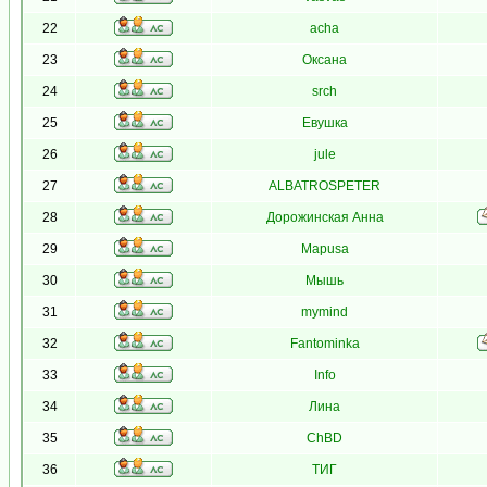
22
acha
23
Оксана
24
srch
25
Евушка
26
jule
27
ALBATROSPETER
28
Дорожинская Анна
29
Mapusa
30
Мышь
31
mymind
32
Fantominka
33
Info
34
Лина
35
ChBD
36
ТИГ