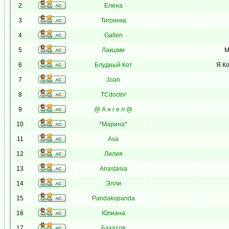
2
Елена
3
Тигринка
4
Gallen
5
Лакшми
М
6
Блудный Кот
Я Ко
7
Joan
8
TCdoctor
9
@ А н г е л @
10
*Марина*
11
Asa
12
Лилия
13
Anastasia
14
Элли
15
Pandakopanda
16
Юлиана
17
Бахатов