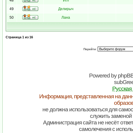
48
Игл
49
Делирыч
50
Лана
Страница
1
из
16
Перейти:
Powered by
phpB
subGree
Русская
Информация, представленная на данн
образо
не должна использоваться для самос
служить заменой 
Администрация сайта не несёт ответ
самолечения с испол