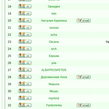
18
Орхидея
19
leto
20
Наталия Карягина
21
vasvas
22
acha
23
Оксана
Ук
24
srch
25
Евушка
26
jule
27
ALBATROSPETER
28
Дорожинская Анна
29
Mapusa
30
Мышь
31
mymind
32
Fantominka