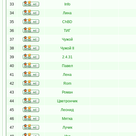
33
Info
34
Лина
35
ChBD
36
ТИГ
37
Чужой
38
Чужой II
39
2.4.31
40
Павел
41
Лена
42
Rom
43
Роман
44
Цветрончик
45
Леонид
46
Мятка
47
Лучик