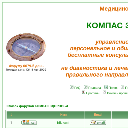
Медицинс
КОМПАС 
управление
персональное и об
бесплатные консул
Форуму 6679-й день
не диагностика и лече
Текущая дата: Сб, 8 Авг 2026
правильного направл
FAQ
Правила
Поиск
П
Профиль
Войти и пров
Список форумов КОМПАС ЗДОРОВЬЯ
#
Имя
Email
1
blizzard