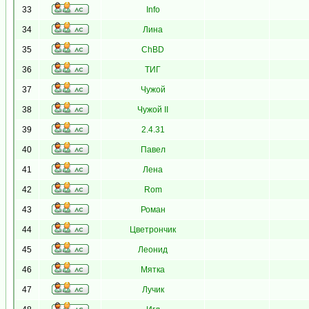
33
Info
34
Лина
35
ChBD
36
ТИГ
37
Чужой
38
Чужой II
39
2.4.31
40
Павел
41
Лена
42
Rom
43
Роман
44
Цветрончик
45
Леонид
46
Мятка
47
Лучик