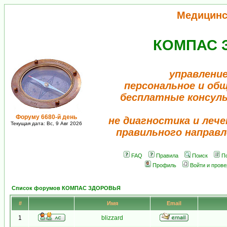
Медицинс
КОМПАС 
управление
персональное и об
бесплатные консул
Форуму 6680-й день
не диагностика и лече
Текущая дата: Вс, 9 Авг 2026
правильного направл
FAQ
Правила
Поиск
П
Профиль
Войти и пров
Список форумов КОМПАС ЗДОРОВЬЯ
#
Имя
Email
1
blizzard