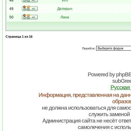
48
Игл
49
Делирыч
50
Лана
Страница
1
из
16
Перейти:
Powered by
phpB
subGree
Русская
Информация, представленная на данн
образо
не должна использоваться для самос
служить заменой 
Администрация сайта не несёт ответ
самолечения с испол