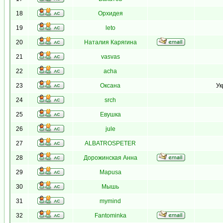
18
Орхидея
19
leto
20
Наталия Карягина
21
vasvas
22
acha
23
Оксана
Ук
24
srch
25
Евушка
26
jule
27
ALBATROSPETER
28
Дорожинская Анна
29
Mapusa
30
Мышь
31
mymind
32
Fantominka