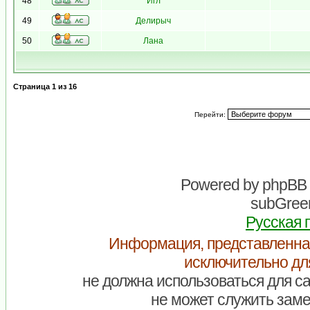
48
Игл
49
Делирыч
50
Лана
Страница
1
из
16
Перейти:
Powered by
phpBB
subGreen
Русская 
Информация, представленна
исключительно дл
не должна использоваться для са
не может служить заме