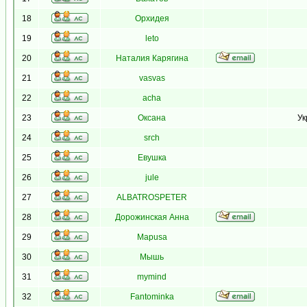
18
Орхидея
19
leto
20
Наталия Карягина
21
vasvas
22
acha
23
Оксана
Ук
24
srch
25
Евушка
26
jule
27
ALBATROSPETER
28
Дорожинская Анна
29
Mapusa
30
Мышь
31
mymind
32
Fantominka