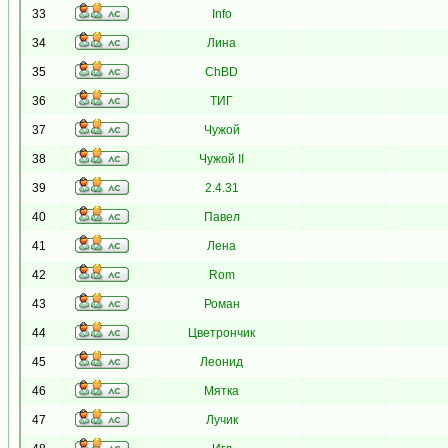
33
Info
34
Лина
35
ChBD
36
ТИГ
37
Чужой
38
Чужой II
39
2.4.31
40
Павел
41
Лена
42
Rom
43
Роман
44
Цветрончик
45
Леонид
46
Мятка
47
Лучик