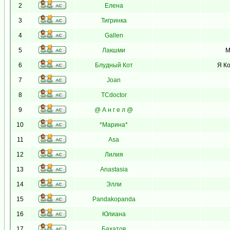
2
Елена
3
Тигринка
4
Gallen
5
Лакшми
М
6
Блудный Кот
Я Ко
7
Joan
8
TCdoctor
9
@ А н г е л @
10
*Марина*
11
Asa
12
Лилия
13
Anastasia
14
Элли
15
Pandakopanda
16
Юлиана
17
Бахатов