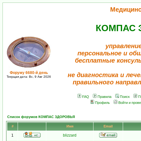
Медицинс
КОМПАС 
управлени
персональное и об
бесплатные консул
Форуму 6680-й день
не диагностика и лече
Текущая дата: Вс, 9 Авг 2026
правильного направ
FAQ
Правила
Поиск
П
Профиль
Войти и пров
Список форумов КОМПАС ЗДОРОВЬЯ
#
Имя
Email
1
blizzard