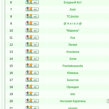
6
Блудный Кот
7
Joan
8
TCdoctor
9
@ А н г е л @
10
*Марина*
11
Asa
12
Лилия
13
Anastasia
14
Элли
15
Pandakopanda
16
Юлиана
17
Бахатов
18
Орхидея
19
leto
20
Наталия Карягина
21
vasvas