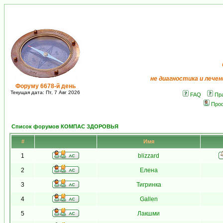
не диагностика и лечен
Форуму 6678-й день
Текущая дата: Пт, 7 Авг 2026
FAQ
Пр
Про
Список форумов КОМПАС ЗДОРОВЬЯ
#
Имя
1
blizzard
2
Елена
3
Тигринка
4
Gallen
5
Лакшми