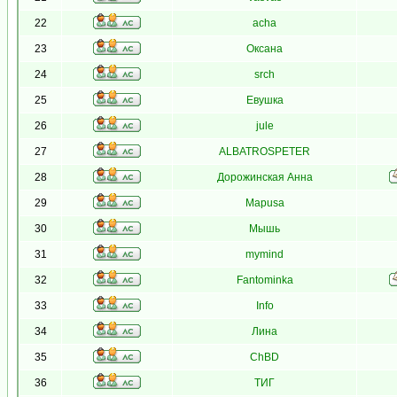
22
acha
23
Оксана
24
srch
25
Евушка
26
jule
27
ALBATROSPETER
28
Дорожинская Анна
29
Mapusa
30
Мышь
31
mymind
32
Fantominka
33
Info
34
Лина
35
ChBD
36
ТИГ