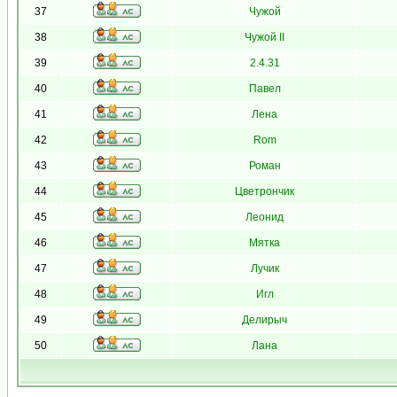
37
Чужой
38
Чужой II
39
2.4.31
40
Павел
41
Лена
42
Rom
43
Роман
44
Цветрончик
45
Леонид
46
Мятка
47
Лучик
48
Игл
49
Делирыч
50
Лана