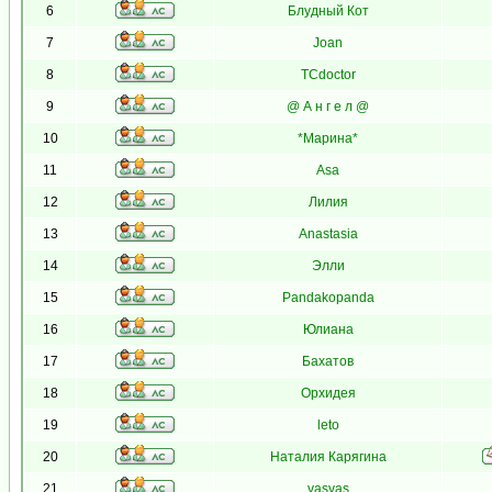
6
Блудный Кот
7
Joan
8
TCdoctor
9
@ А н г е л @
10
*Марина*
11
Asa
12
Лилия
13
Anastasia
14
Элли
15
Pandakopanda
16
Юлиана
17
Бахатов
18
Орхидея
19
leto
20
Наталия Карягина
21
vasvas