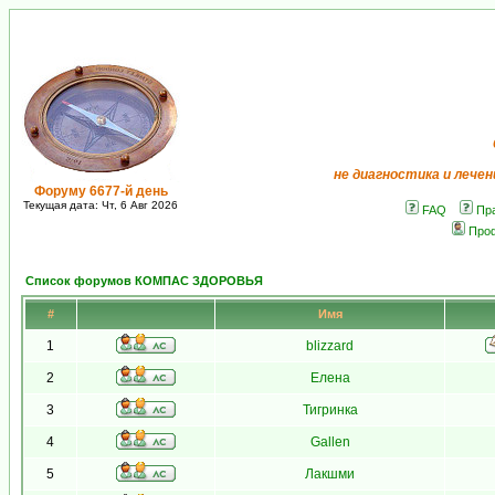
не диагностика и лечен
Форуму 6677-й день
Текущая дата: Чт, 6 Авг 2026
FAQ
Пр
Про
Список форумов КОМПАС ЗДОРОВЬЯ
#
Имя
1
blizzard
2
Елена
3
Тигринка
4
Gallen
5
Лакшми