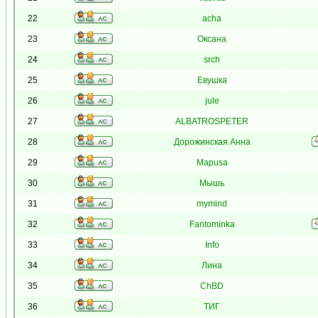
22
acha
23
Оксана
24
srch
25
Евушка
26
jule
27
ALBATROSPETER
28
Дорожинская Анна
29
Mapusa
30
Мышь
31
mymind
32
Fantominka
33
Info
34
Лина
35
ChBD
36
ТИГ