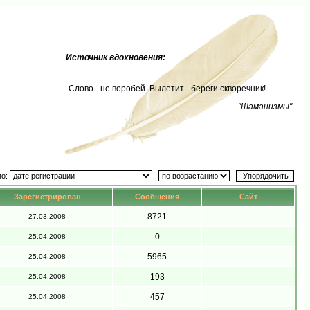
Источник вдохновения:
Слово - не воробей. Вылетит - береги скворечник!
"Шаманизмы"
по:
Зарегистрирован
Сообщения
Сайт
8721
27.03.2008
0
25.04.2008
5965
25.04.2008
193
25.04.2008
457
25.04.2008