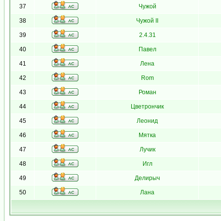
37
Чужой
38
Чужой II
39
2.4.31
40
Павел
41
Лена
42
Rom
43
Роман
44
Цветрончик
45
Леонид
46
Мятка
47
Лучик
48
Игл
49
Делирыч
50
Лана