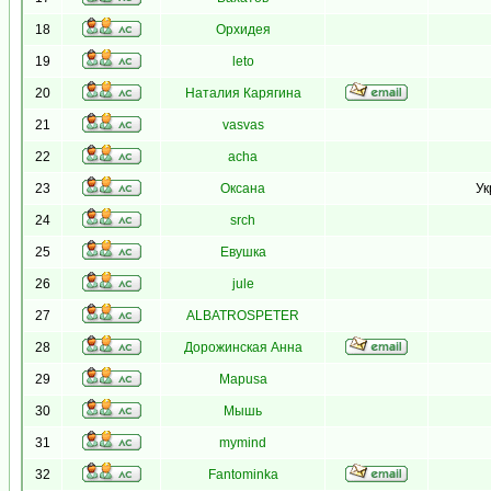
18
Орхидея
19
leto
20
Наталия Карягина
21
vasvas
22
acha
23
Оксана
Ук
24
srch
25
Евушка
26
jule
27
ALBATROSPETER
28
Дорожинская Анна
29
Mapusa
30
Мышь
31
mymind
32
Fantominka