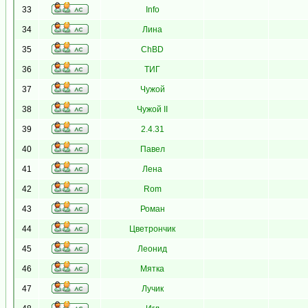
33
Info
34
Лина
35
ChBD
36
ТИГ
37
Чужой
38
Чужой II
39
2.4.31
40
Павел
41
Лена
42
Rom
43
Роман
44
Цветрончик
45
Леонид
46
Мятка
47
Лучик