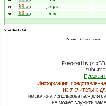
48
Игл
49
Делирыч
50
Лана
Страница
1
из
16
Перейти:
Powered by
phpBB
subGreen
Русская 
Информация, представленна
исключительно дл
не должна использоваться для са
не может служить заме