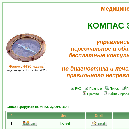
Медицинс
КОМПАС 
управлени
персональное и об
бесплатные консул
Форуму 6680-й день
не диагностика и лече
Текущая дата: Вс, 9 Авг 2026
правильного направ
FAQ
Правила
Поиск
П
Профиль
Войти и пров
Список форумов КОМПАС ЗДОРОВЬЯ
#
Имя
Email
1
blizzard