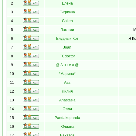
2
Елена
3
Тигринка
4
Gallen
5
Лакшми
М
6
Блудный Кот
Я Ко
7
Joan
8
TCdoctor
9
@ А н г е л @
10
*Марина*
11
Asa
12
Лилия
13
Anastasia
14
Элли
15
Pandakopanda
16
Юлиана
17
Бахатов