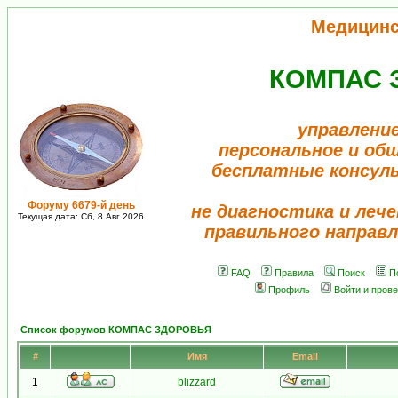
Медицинс
КОМПАС 
управление
персональное и об
бесплатные консул
Форуму 6679-й день
не диагностика и лече
Текущая дата: Сб, 8 Авг 2026
правильного направл
FAQ
Правила
Поиск
П
Профиль
Войти и пров
Список форумов КОМПАС ЗДОРОВЬЯ
#
Имя
Email
1
blizzard