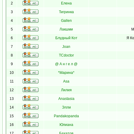
2
Елена
3
Тигринка
4
Gallen
5
Лакшми
М
6
Блудный Кот
Я Ко
7
Joan
8
TCdoctor
9
@ А н г е л @
10
*Марина*
11
Asa
12
Лилия
13
Anastasia
14
Элли
15
Pandakopanda
16
Юлиана
17
Бахатов