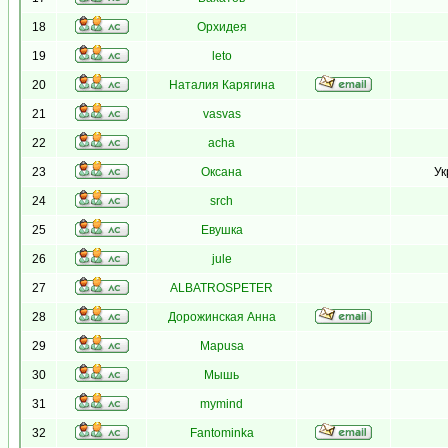
18
Орхидея
19
leto
20
Наталия Карягина
21
vasvas
22
acha
23
Оксана
Ук
24
srch
25
Евушка
26
jule
27
ALBATROSPETER
28
Дорожинская Анна
29
Mapusa
30
Мышь
31
mymind
32
Fantominka