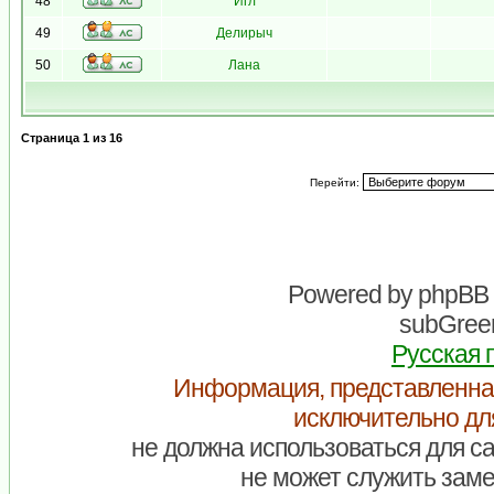
48
Игл
49
Делирыч
50
Лана
Страница
1
из
16
Перейти:
Powered by
phpBB
subGreen
Русская 
Информация, представленна
исключительно дл
не должна использоваться для са
не может служить заме