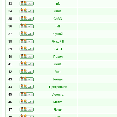
33
Info
34
Лина
35
ChBD
36
ТИГ
37
Чужой
38
Чужой II
39
2.4.31
40
Павел
41
Лена
42
Rom
43
Роман
44
Цветрончик
45
Леонид
46
Мятка
47
Лучик