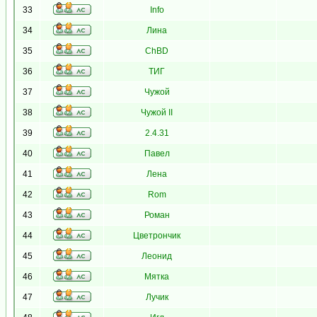
33
Info
34
Лина
35
ChBD
36
ТИГ
37
Чужой
38
Чужой II
39
2.4.31
40
Павел
41
Лена
42
Rom
43
Роман
44
Цветрончик
45
Леонид
46
Мятка
47
Лучик