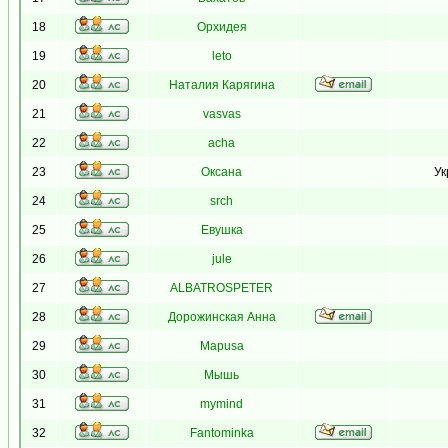
18
Орхидея
19
leto
20
Наталия Карягина
21
vasvas
22
acha
23
Оксана
Ук
24
srch
25
Евушка
26
jule
27
ALBATROSPETER
28
Дорожинская Анна
29
Mapusa
30
Мышь
31
mymind
32
Fantominka