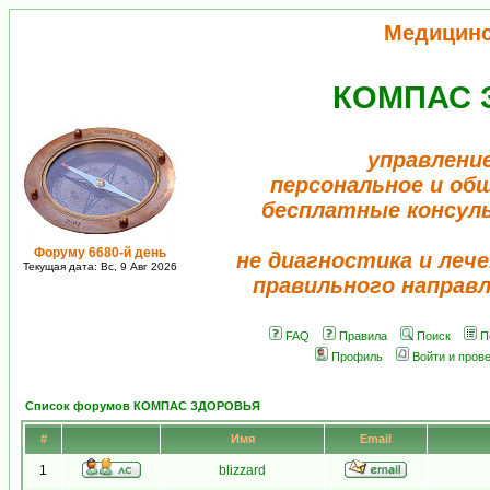
Медицин
КОМПАС 
управлени
персональное и об
бесплатные консул
Форуму 6680-й день
не диагностика и лече
Текущая дата: Вс, 9 Авг 2026
правильного направ
FAQ
Правила
Поиск
П
Профиль
Войти и пров
Список форумов КОМПАС ЗДОРОВЬЯ
#
Имя
Email
1
blizzard