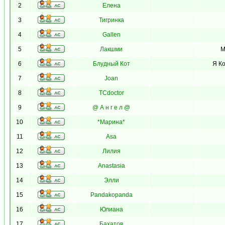
2
Елена
3
Тигринка
4
Gallen
5
Лакшми
М
6
Блудный Кот
Я Ко
7
Joan
8
TCdoctor
9
@ А н г е л @
10
*Марина*
11
Asa
12
Лилия
13
Anastasia
14
Элли
15
Pandakopanda
16
Юлиана
17
Бахатов