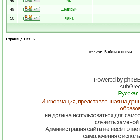
48
Игл
49
Делирыч
50
Лана
Страница
1
из
16
Перейти:
Powered by
phpB
subGree
Русская
Информация, представленная на данн
образо
не должна использоваться для самос
служить заменой 
Администрация сайта не несёт ответ
самолечения с испол