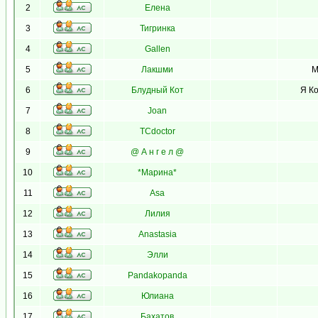
2
Елена
3
Тигринка
4
Gallen
5
Лакшми
М
6
Блудный Кот
Я Ко
7
Joan
8
TCdoctor
9
@ А н г е л @
10
*Марина*
11
Asa
12
Лилия
13
Anastasia
14
Элли
15
Pandakopanda
16
Юлиана
17
Бахатов