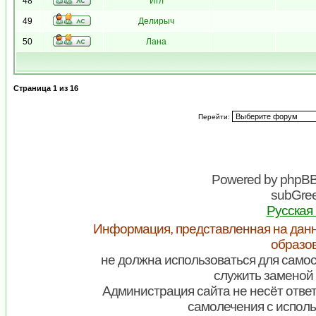
48
Игл
49
Делирыч
50
Лана
Страница
1
из
16
Перейти:
Powered by
phpB
subGree
Русская
Информация, представленная на данн
образо
не должна использоваться для самос
служить заменой 
Администрация сайта не несёт ответ
самолечения с испол