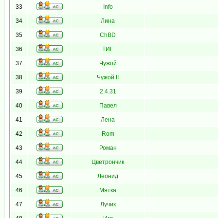
33
Info
34
Лина
35
ChBD
36
ТИГ
37
Чужой
38
Чужой II
39
2.4.31
40
Павел
41
Лена
42
Rom
43
Роман
44
Цветрончик
45
Леонид
46
Мятка
47
Лучик