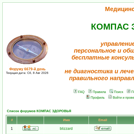
Медицин
КОМПАС 
управлени
персональное и об
бесплатные консул
Форуму 6679-й день
не диагностика и лече
Текущая дата: Сб, 8 Авг 2026
правильного направ
FAQ
Правила
Поиск
П
Профиль
Войти и пров
Список форумов КОМПАС ЗДОРОВЬЯ
#
Имя
Email
1
blizzard