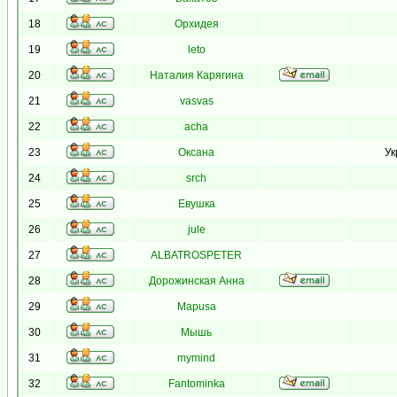
18
Орхидея
19
leto
20
Наталия Карягина
21
vasvas
22
acha
23
Оксана
Ук
24
srch
25
Евушка
26
jule
27
ALBATROSPETER
28
Дорожинская Анна
29
Mapusa
30
Мышь
31
mymind
32
Fantominka