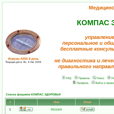
Медицинс
КОМПАС 
управление
персональное и об
бесплатные консул
Форуму 6680-й день
не диагностика и лече
Текущая дата: Вс, 9 Авг 2026
правильного направл
FAQ
Правила
Поиск
П
Профиль
Войти и пров
Список форумов КОМПАС ЗДОРОВЬЯ
#
Имя
Email
1
blizzard