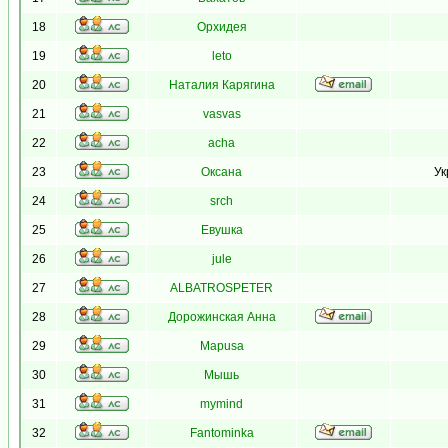
18
Орхидея
19
leto
20
Наталия Карягина
21
vasvas
22
acha
23
Оксана
Ук
24
srch
25
Евушка
26
jule
27
ALBATROSPETER
28
Дорожинская Анна
29
Mapusa
30
Мышь
31
mymind
32
Fantominka