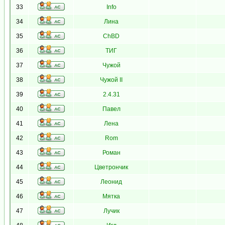
33
Info
34
Лина
35
ChBD
36
ТИГ
37
Чужой
38
Чужой II
39
2.4.31
40
Павел
41
Лена
42
Rom
43
Роман
44
Цветрончик
45
Леонид
46
Мятка
47
Лучик