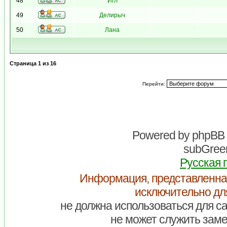
48
Игл
49
Делирыч
50
Лана
Страница
1
из
16
Перейти:
Powered by
phpBB
subGreen
Русская 
Информация, представленна
исключительно дл
не должна использоваться для са
не может служить заме