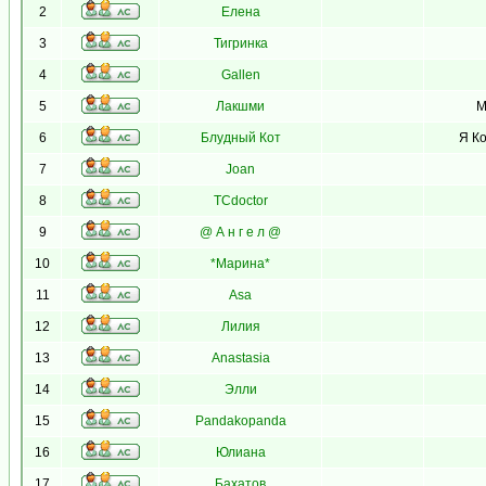
2
Елена
3
Тигринка
4
Gallen
5
Лакшми
М
6
Блудный Кот
Я Ко
7
Joan
8
TCdoctor
9
@ А н г е л @
10
*Марина*
11
Asa
12
Лилия
13
Anastasia
14
Элли
15
Pandakopanda
16
Юлиана
17
Бахатов