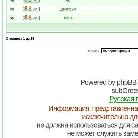
48
Игл
49
Делирыч
50
Лана
Страница
1
из
16
Перейти:
Powered by
phpBB
subGreen
Русская 
Информация, представленна
исключительно дл
не должна использоваться для са
не может служить заме