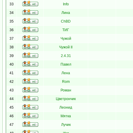
33
Info
34
Лина
35
ChBD
36
ТИГ
37
Чужой
38
Чужой II
39
2.4.31
40
Павел
41
Лена
42
Rom
43
Роман
44
Цветрончик
45
Леонид
46
Мятка
47
Лучик