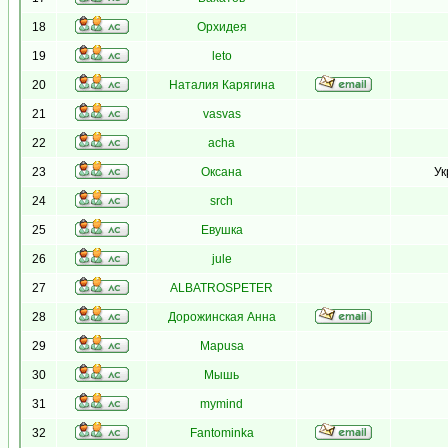
18
Орхидея
19
leto
20
Наталия Карягина
21
vasvas
22
acha
23
Оксана
Ук
24
srch
25
Евушка
26
jule
27
ALBATROSPETER
28
Дорожинская Анна
29
Mapusa
30
Мышь
31
mymind
32
Fantominka