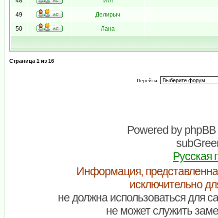
48
Игл
49
Делирыч
50
Лана
Страница
1
из
16
Перейти:
Powered by
phpBB
subGreen
Русская 
Информация, представленна
исключительно дл
не должна использоваться для са
не может служить заме