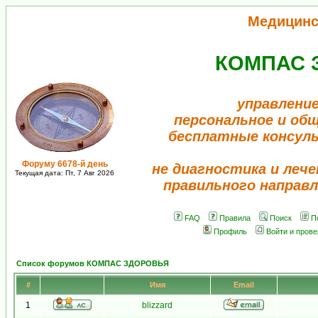
Медицинс
КОМПАС 
управление
персональное и об
бесплатные консул
Форуму 6678-й день
не диагностика и лече
Текущая дата: Пт, 7 Авг 2026
правильного направл
FAQ
Правила
Поиск
П
Профиль
Войти и пров
Список форумов КОМПАС ЗДОРОВЬЯ
#
Имя
Email
1
blizzard