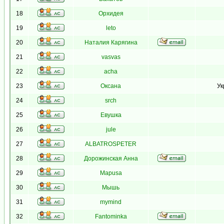
18
Орхидея
19
leto
20
Наталия Карягина
21
vasvas
22
acha
23
Оксана
Ук
24
srch
25
Евушка
26
jule
27
ALBATROSPETER
28
Дорожинская Анна
29
Mapusa
30
Мышь
31
mymind
32
Fantominka