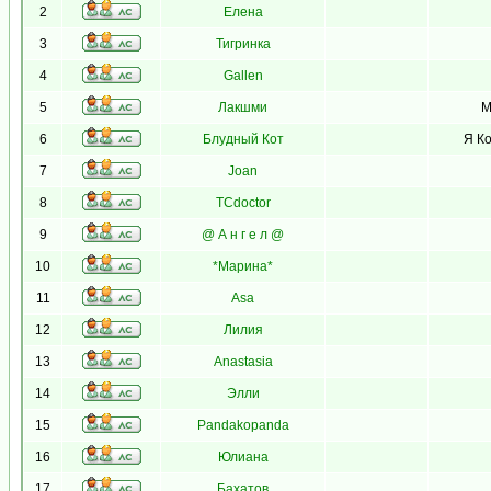
2
Елена
3
Тигринка
4
Gallen
5
Лакшми
М
6
Блудный Кот
Я Ко
7
Joan
8
TCdoctor
9
@ А н г е л @
10
*Марина*
11
Asa
12
Лилия
13
Anastasia
14
Элли
15
Pandakopanda
16
Юлиана
17
Бахатов