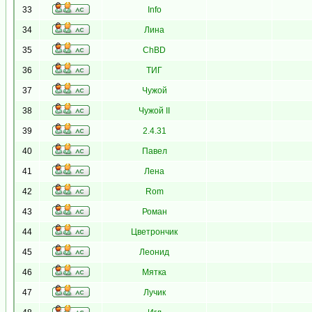
33
Info
34
Лина
35
ChBD
36
ТИГ
37
Чужой
38
Чужой II
39
2.4.31
40
Павел
41
Лена
42
Rom
43
Роман
44
Цветрончик
45
Леонид
46
Мятка
47
Лучик