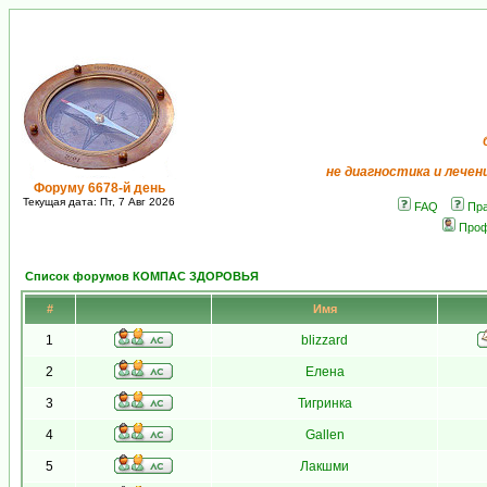
не диагностика и лечен
Форуму 6678-й день
Текущая дата: Пт, 7 Авг 2026
FAQ
Пр
Про
Список форумов КОМПАС ЗДОРОВЬЯ
#
Имя
1
blizzard
2
Елена
3
Тигринка
4
Gallen
5
Лакшми