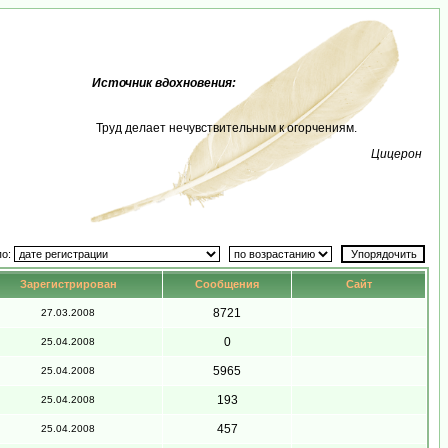
Источник вдохновения:
Труд делает нечувствительным к огорчениям.
Цицерон
по:
Зарегистрирован
Сообщения
Сайт
8721
27.03.2008
0
25.04.2008
5965
25.04.2008
193
25.04.2008
457
25.04.2008