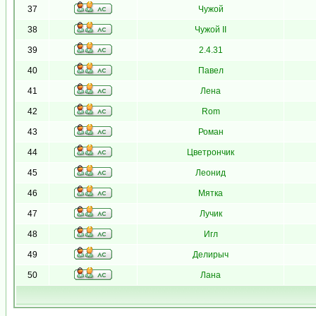
37
Чужой
38
Чужой II
39
2.4.31
40
Павел
41
Лена
42
Rom
43
Роман
44
Цветрончик
45
Леонид
46
Мятка
47
Лучик
48
Игл
49
Делирыч
50
Лана