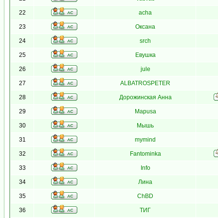
22
acha
23
Оксана
24
srch
25
Евушка
26
jule
27
ALBATROSPETER
28
Дорожинская Анна
29
Mapusa
30
Мышь
31
mymind
32
Fantominka
33
Info
34
Лина
35
ChBD
36
ТИГ