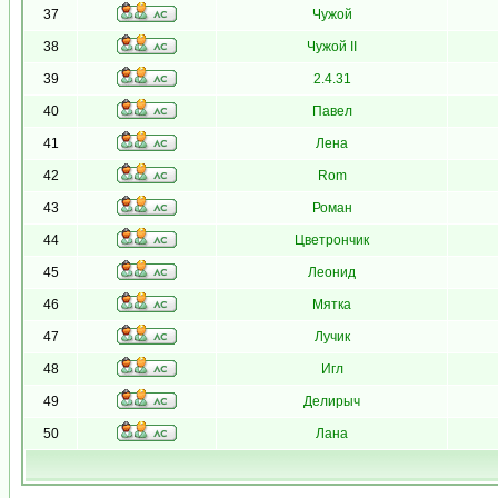
37
Чужой
38
Чужой II
39
2.4.31
40
Павел
41
Лена
42
Rom
43
Роман
44
Цветрончик
45
Леонид
46
Мятка
47
Лучик
48
Игл
49
Делирыч
50
Лана