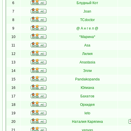
6
Блудный Кот
7
Joan
8
TCdoctor
9
@ А н г е л @
10
*Марина*
11
Asa
12
Лилия
13
Anastasia
14
Элли
15
Pandakopanda
16
Юлиана
17
Бахатов
18
Орхидея
19
leto
20
Наталия Карягина
21
vasvas