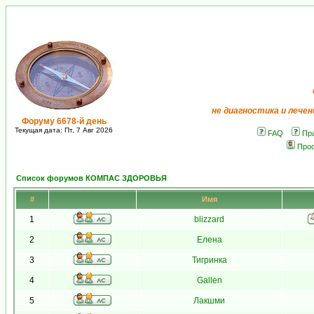
не диагностика и лечен
Форуму 6678-й день
Текущая дата: Пт, 7 Авг 2026
FAQ
Пр
Про
Список форумов КОМПАС ЗДОРОВЬЯ
#
Имя
1
blizzard
2
Елена
3
Тигринка
4
Gallen
5
Лакшми