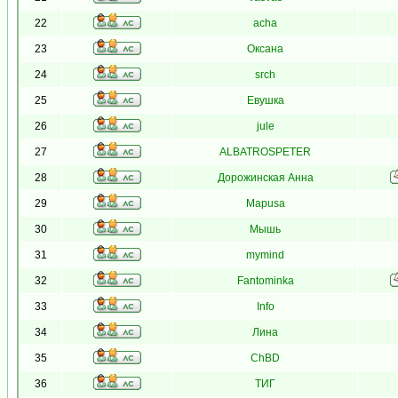
22
acha
23
Оксана
24
srch
25
Евушка
26
jule
27
ALBATROSPETER
28
Дорожинская Анна
29
Mapusa
30
Мышь
31
mymind
32
Fantominka
33
Info
34
Лина
35
ChBD
36
ТИГ