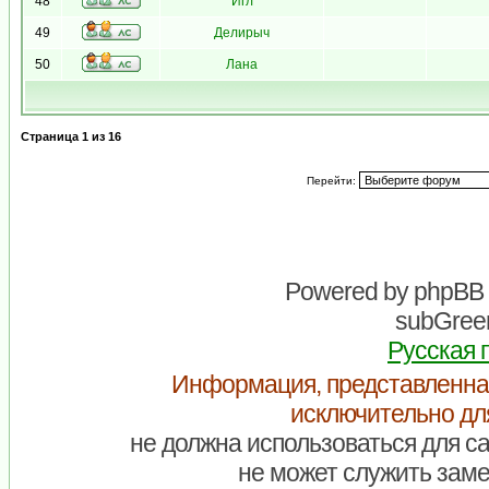
48
Игл
49
Делирыч
50
Лана
Страница
1
из
16
Перейти:
Powered by
phpBB
subGreen
Русская 
Информация, представленна
исключительно дл
не должна использоваться для са
не может служить заме