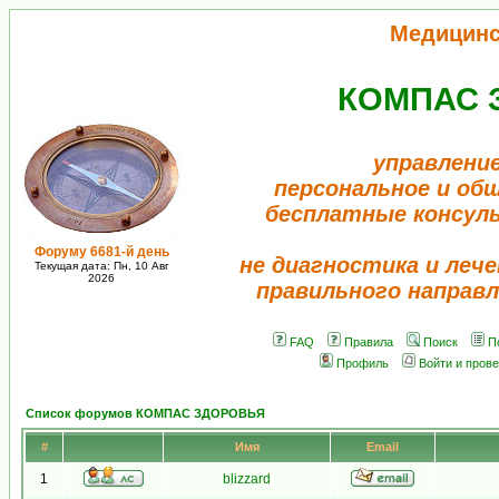
Медицинс
КОМПАС 
управление
персональное и об
бесплатные консул
Форуму 6681-й день
не диагностика и лече
Текущая дата: Пн, 10 Авг
2026
правильного направл
FAQ
Правила
Поиск
П
Профиль
Войти и пров
Список форумов КОМПАС ЗДОРОВЬЯ
#
Имя
Email
1
blizzard