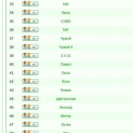
33
Info
34
Лина
35
ChBD
36
ТИГ
37
Чужой
38
Чужой II
39
2.4.31
40
Павел
41
Лена
42
Rom
43
Роман
44
Цветрончик
45
Леонид
46
Мятка
47
Лучик