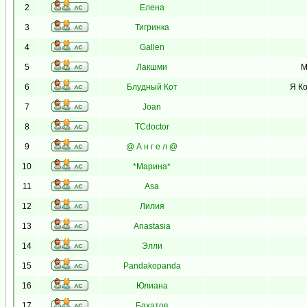
2
Елена
3
Тигринка
4
Gallen
5
Лакшми
М
6
Блудный Кот
Я Ко
7
Joan
8
TCdoctor
9
@ А н г е л @
10
*Марина*
11
Asa
12
Лилия
13
Anastasia
14
Элли
15
Pandakopanda
16
Юлиана
17
Бахатов