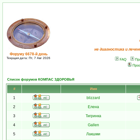
не диагностика и лечен
Форуму 6678-й день
Текущая дата: Пт, 7 Авг 2026
FAQ
Пр
Про
Список форумов КОМПАС ЗДОРОВЬЯ
#
Имя
1
blizzard
2
Елена
3
Тигринка
4
Gallen
5
Лакшми