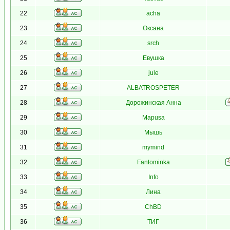
22
acha
23
Оксана
24
srch
25
Евушка
26
jule
27
ALBATROSPETER
28
Дорожинская Анна
29
Mapusa
30
Мышь
31
mymind
32
Fantominka
33
Info
34
Лина
35
ChBD
36
ТИГ