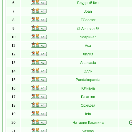
6
Блудный Кот
7
Joan
8
TCdoctor
9
@ А н г е л @
10
*Марина*
11
Asa
12
Лилия
13
Anastasia
14
Элли
15
Pandakopanda
16
Юлиана
17
Бахатов
18
Орхидея
19
leto
20
Наталия Карягина
21
vasvas