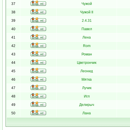
37
Чужой
38
Чужой II
39
2.4.31
40
Павел
41
Лена
42
Rom
43
Роман
44
Цветрончик
45
Леонид
46
Мятка
47
Лучик
48
Игл
49
Делирыч
50
Лана