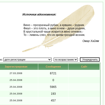
Источник вдохновения:
Вино – прозрачный рубин, а кувшин – рудник.
Фиал – это плоть, а вино в нем – души родник,
В хрустальной чаше искрится вино огневое,-
То – ливень слез, что из крови грозднй возник.
Омар Хайям
по:
Зарегистрирован
Сообщения
Сайт
8721
27.03.2008
0
25.04.2008
5965
25.04.2008
193
25.04.2008
457
25.04.2008