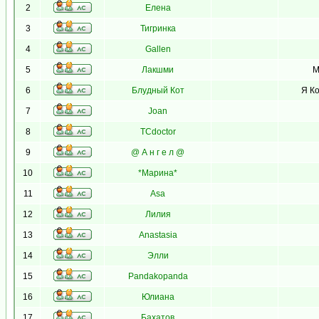
2
Елена
3
Тигринка
4
Gallen
5
Лакшми
М
6
Блудный Кот
Я Ко
7
Joan
8
TCdoctor
9
@ А н г е л @
10
*Марина*
11
Asa
12
Лилия
13
Anastasia
14
Элли
15
Pandakopanda
16
Юлиана
17
Бахатов