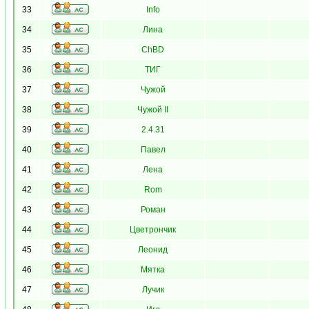
33
Info
34
Лина
35
ChBD
36
ТИГ
37
Чужой
38
Чужой II
39
2.4.31
40
Павел
41
Лена
42
Rom
43
Роман
44
Цветрончик
45
Леонид
46
Мятка
47
Лучик