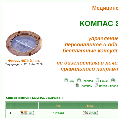
Медицинс
КОМПАС 
управление
персональное и об
бесплатные консул
Форуму 6679-й день
не диагностика и лече
Текущая дата: Сб, 8 Авг 2026
правильного направл
FAQ
Правила
Поиск
П
Профиль
Войти и пров
Список форумов КОМПАС ЗДОРОВЬЯ
#
Имя
Email
1
blizzard