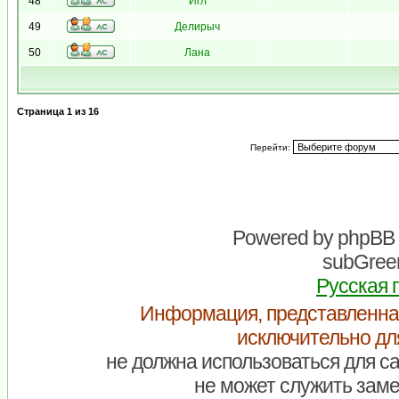
48
Игл
49
Делирыч
50
Лана
Страница
1
из
16
Перейти:
Powered by
phpBB
subGreen
Русская 
Информация, представленна
исключительно дл
не должна использоваться для са
не может служить заме