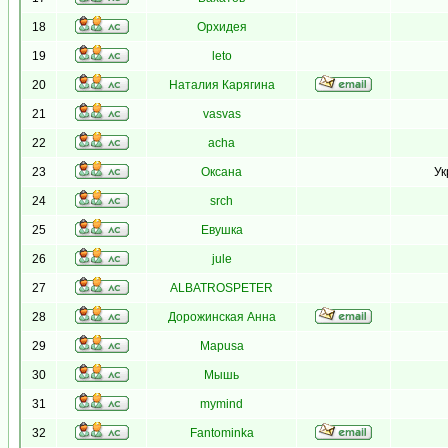
18
Орхидея
19
leto
20
Наталия Карягина
21
vasvas
22
acha
23
Оксана
Ук
24
srch
25
Евушка
26
jule
27
ALBATROSPETER
28
Дорожинская Анна
29
Mapusa
30
Мышь
31
mymind
32
Fantominka