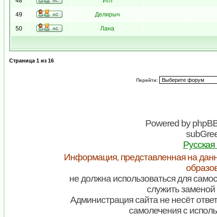
48
Игл
49
Делирыч
50
Лана
Страница
1
из
16
Перейти:
Powered by
phpB
subGree
Русская
Информация, представленная на данн
образо
не должна использоваться для самос
служить заменой 
Администрация сайта не несёт ответ
самолечения с испол