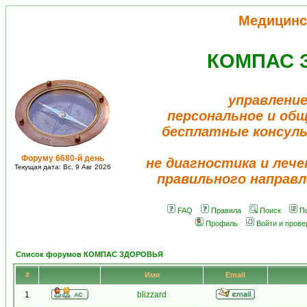
Медицинс
КОМПАС 
управление
персональное и об
бесплатные консул
Форуму 6680-й день
не диагностика и лече
Текущая дата: Вс, 9 Авг 2026
правильного направл
FAQ
Правила
Поиск
П
Профиль
Войти и пров
Список форумов КОМПАС ЗДОРОВЬЯ
#
Имя
Email
1
blizzard