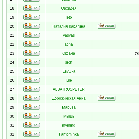
18
Орхидея
19
leto
20
Наталия Карягина
21
vasvas
22
acha
23
Оксана
Ук
24
srch
25
Евушка
26
jule
27
ALBATROSPETER
28
Дорожинская Анна
29
Mapusa
30
Мышь
31
mymind
32
Fantominka