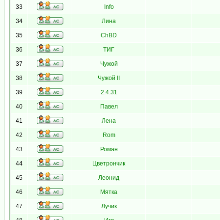
33
Info
34
Лина
35
ChBD
36
ТИГ
37
Чужой
38
Чужой II
39
2.4.31
40
Павел
41
Лена
42
Rom
43
Роман
44
Цветрончик
45
Леонид
46
Мятка
47
Лучик