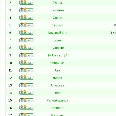
2
Елена
3
Тигринка
4
Gallen
5
Лакшми
М
6
Блудный Кот
Я Ко
7
Joan
8
TCdoctor
9
@ А н г е л @
10
*Марина*
11
Asa
12
Лилия
13
Anastasia
14
Элли
15
Pandakopanda
16
Юлиана
17
Бахатов