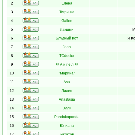
2
Елена
3
Тигринка
4
Gallen
5
Лакшми
М
6
Блудный Кот
Я Ко
7
Joan
8
TCdoctor
9
@ А н г е л @
10
*Марина*
11
Asa
12
Лилия
13
Anastasia
14
Элли
15
Pandakopanda
16
Юлиана
17
Бахатов