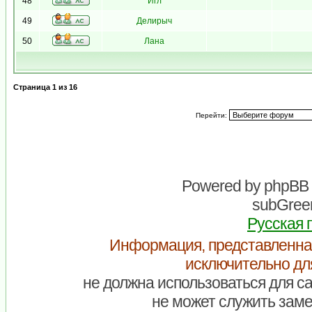
48
Игл
49
Делирыч
50
Лана
Страница
1
из
16
Перейти:
Powered by
phpBB
subGreen
Русская 
Информация, представленна
исключительно дл
не должна использоваться для са
не может служить заме