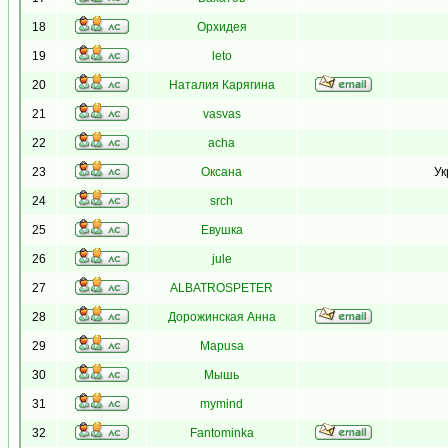
18
Орхидея
19
leto
20
Наталия Карягина
21
vasvas
22
acha
23
Оксана
Ук
24
srch
25
Евушка
26
jule
27
ALBATROSPETER
28
Дорожинская Анна
29
Mapusa
30
Мышь
31
mymind
32
Fantominka