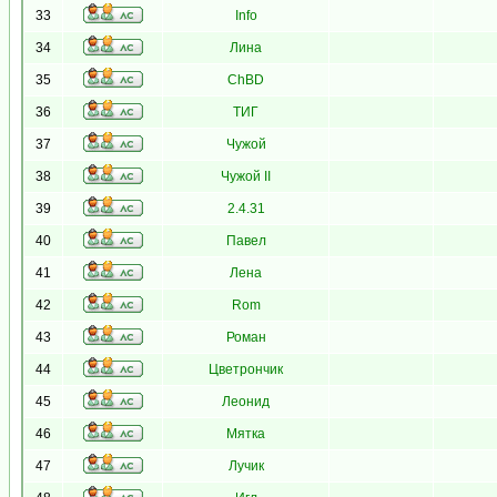
33
Info
34
Лина
35
ChBD
36
ТИГ
37
Чужой
38
Чужой II
39
2.4.31
40
Павел
41
Лена
42
Rom
43
Роман
44
Цветрончик
45
Леонид
46
Мятка
47
Лучик