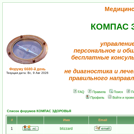
Медицинс
КОМПАС 
управление
персональное и об
бесплатные консул
Форуму 6680-й день
не диагностика и лече
Текущая дата: Вс, 9 Авг 2026
правильного направл
FAQ
Правила
Поиск
П
Профиль
Войти и пров
Список форумов КОМПАС ЗДОРОВЬЯ
#
Имя
Email
1
blizzard