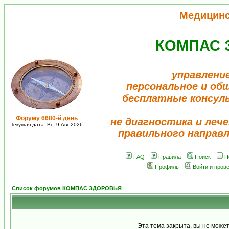
Медицин
КОМПАС 
управлени
персональное и об
бесплатные консул
Форуму 6680-й день
не диагностика и лече
Текущая дата: Вс, 9 Авг 2026
правильного направ
FAQ
Правила
Поиск
П
Профиль
Войти и пров
Список форумов КОМПАС ЗДОРОВЬЯ
Эта тема закрыта, вы не може