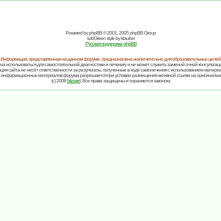
Powered by
phpBB
© 2001, 2005 phpBB Group
subGreen style by
ktauber
Русская поддержка phpBB
Информация, представленная на данном форуме, предназначена исключительно для образовательных целей
на использоваться для самостоятельной диагностики и лечения, и не может служить заменой очной консультаци
ия сайта не несёт ответственности за результаты, полученные в ходе самолечения с использованием матери
 информационных материалов форума разрешается при условии размещения активной ссылки на оригинальн
(c) 2008
blizzard
. Все права защищены и охраняются законом.