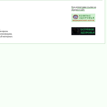
Код для вставки ссылки на
форум и сайт:
,
и врача.
алов форума.
ый материал.