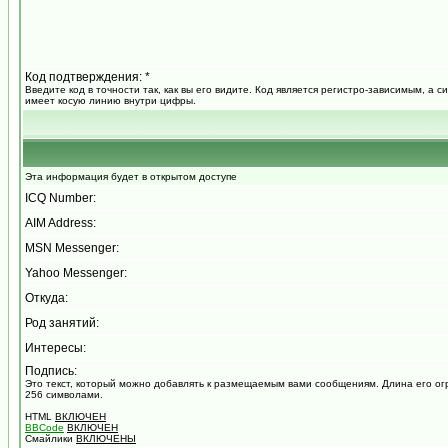
Код подтверждения: *
Введите код в точности так, как вы его видите. Код является регистро-зависимым, а с
имеет косую линию внутри цифры.
Эта информация будет в открытом доступе
ICQ Number:
AIM Address:
MSN Messenger:
Yahoo Messenger:
Откуда:
Род занятий:
Интересы:
Подпись:
Это текст, который можно добавлять к размещаемым вами сообщениям. Длина его о
256 символами.
HTML
ВКЛЮЧЕН
BBCode
ВКЛЮЧЕН
Смайлики
ВКЛЮЧЕНЫ