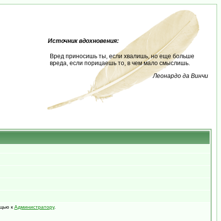
Источник вдохновения:
Вред приносишь ты, если хвалишь, но еще больше
вреда, если порицаешь то, в чем мало смыслишь.
Леонардо да Винчи
ощью к
Администратору
.