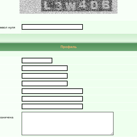
имвол нуля
Профиль
граничена