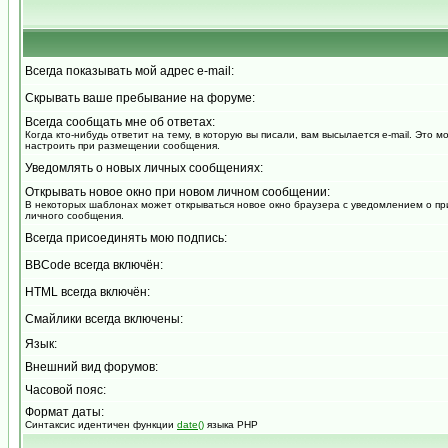
Всегда показывать мой адрес e-mail:
Скрывать ваше пребывание на форуме:
Всегда сообщать мне об ответах:
Когда кто-нибудь ответит на тему, в которую вы писали, вам высылается e-mail. Это 
настроить при размещении сообщения.
Уведомлять о новых личных сообщениях:
Открывать новое окно при новом личном сообщении:
В некоторых шаблонах может открываться новое окно браузера с уведомлением о пр
личного сообщения.
Всегда присоединять мою подпись:
BBCode всегда включён:
HTML всегда включён:
Смайлики всегда включены:
Язык:
Внешний вид форумов:
Часовой пояс:
Формат даты:
Синтаксис идентичен функции
date()
языка PHP