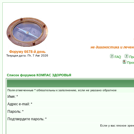
не диагностика и лечен
Форуму 6678-й день
Текущая дата: Пт, 7 Авг 2026
FAQ
Пр
Про
Список форумов КОМПАС ЗДОРОВЬЯ
Поля отмеченные * обязательны к заполнению, если не указано обратное
Имя: *
Адрес e-mail: *
Пароль: *
Подтвердите пароль: *
Если у вас плохое зре