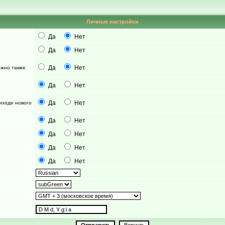
Личные настройки
Да
Нет
Да
Нет
Да
Нет
можно также
Да
Нет
Да
Нет
иходе нового
Да
Нет
Да
Нет
Да
Нет
Да
Нет