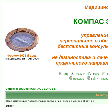
Медицин
КОМПАС 
управлени
персональное и об
бесплатные консул
Форуму 6678-й день
не диагностика и лече
Текущая дата: Пт, 7 Авг 2026
правильного направ
FAQ
Правила
Поиск
П
Профиль
Войти и пров
Список форумов КОМПАС ЗДОРОВЬЯ
Регистр
Поля отмеченные * обязательны к заполнению, если не указано обратное
Имя: *