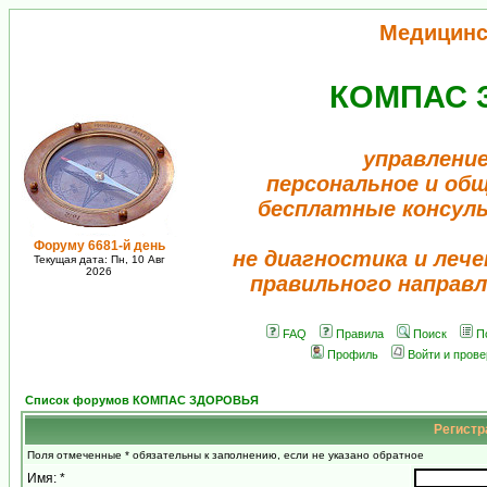
Медицинс
КОМПАС 
управление
персональное и об
бесплатные консул
Форуму 6681-й день
не диагностика и лече
Текущая дата: Пн, 10 Авг
2026
правильного направл
FAQ
Правила
Поиск
П
Профиль
Войти и пров
Список форумов КОМПАС ЗДОРОВЬЯ
Регистр
Поля отмеченные * обязательны к заполнению, если не указано обратное
Имя: *