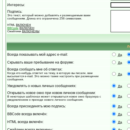
Интересы:
Подпись:
Это текст, который можно добавлять к размещаемым вами
сообщениям. Длина его ограничена 256 символами.
HTML
ВКЛЮЧЕН
BBCode
ВКЛЮЧЕН
Смайлики
ВКЛЮЧЕНЫ
Л
Всегда показывать мой адрес e-mail:
Да
Скрывать ваше пребывание на форуме:
Да
Всегда сообщать мне об ответах:
Когда кто-нибудь ответит на тему, в которую вы писали, вам
Да
высылается e-mail. Это можно также настроить при размещении
сообщения.
Уведомлять о новых личных сообщениях:
Да
Открывать новое окно при новом личном сообщении:
Да
В некоторых шаблонах может открываться новое окно браузера с
уведомлением о приходе нового личного сообщения.
Всегда присоединять мою подпись:
Да
BBCode всегда включён:
Да
HTML всегда включён:
Да
Смайлики всегда включены: