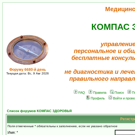
Медицинс
КОМПАС 
управление
персональное и об
бесплатные консул
Форуму 6680-й день
не диагностика и лече
Текущая дата: Вс, 9 Авг 2026
правильного направл
FAQ
Правила
Поиск
П
Профиль
Войти и пров
Список форумов КОМПАС ЗДОРОВЬЯ
Регистр
Поля отмеченные * обязательны к заполнению, если не указано обратное
Имя: *