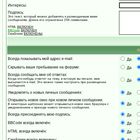
Интересы:
Подпись:
Это текст, который можно добавлять к размещаемым вами
сообщениям. Длина его ограничена 256 символами.
HTML
ВКЛЮЧЕН
BBCode
ВКЛЮЧЕН
Смайлики
ВКЛЮЧЕНЫ
Л
Всегда показывать мой адрес e-mail:
Да
Скрывать ваше пребывание на форуме:
Да
Всегда сообщать мне об ответах:
Когда кто-нибудь ответит на тему, в которую вы писали, вам
Да
высылается e-mail. Это можно также настроить при размещении
сообщения.
Уведомлять о новых личных сообщениях:
Да
Открывать новое окно при новом личном сообщении:
Да
В некоторых шаблонах может открываться новое окно браузера с
уведомлением о приходе нового личного сообщения.
Всегда присоединять мою подпись:
Да
BBCode всегда включён:
Да
HTML всегда включён:
Да
Смайлики всегда включены: