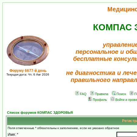
Медицин
КОМПАС 
управлени
персональное и об
бесплатные консул
Форуму 6677-й день
не диагностика и лече
Текущая дата: Чт, 6 Авг 2026
правильного направ
FAQ
Правила
Поиск
П
Профиль
Войти и пров
Список форумов КОМПАС ЗДОРОВЬЯ
Регистр
Поля отмеченные * обязательны к заполнению, если не указано обратное
Имя: *