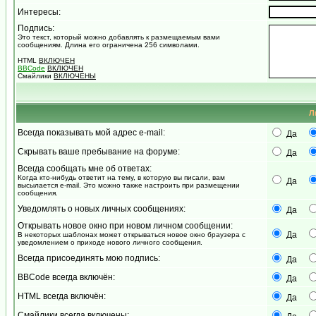
Интересы:
Подпись:
Это текст, который можно добавлять к размещаемым вами
сообщениям. Длина его ограничена 256 символами.
HTML
ВКЛЮЧЕН
BBCode
ВКЛЮЧЕН
Смайлики
ВКЛЮЧЕНЫ
Л
Всегда показывать мой адрес e-mail:
Да
Скрывать ваше пребывание на форуме:
Да
Всегда сообщать мне об ответах:
Когда кто-нибудь ответит на тему, в которую вы писали, вам
Да
высылается e-mail. Это можно также настроить при размещении
сообщения.
Уведомлять о новых личных сообщениях:
Да
Открывать новое окно при новом личном сообщении:
Да
В некоторых шаблонах может открываться новое окно браузера с
уведомлением о приходе нового личного сообщения.
Всегда присоединять мою подпись:
Да
BBCode всегда включён:
Да
HTML всегда включён:
Да
Смайлики всегда включены: