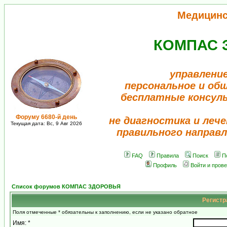
Медицинс
КОМПАС 
управление
персональное и об
бесплатные консул
Форуму 6680-й день
не диагностика и лече
Текущая дата: Вс, 9 Авг 2026
правильного направл
FAQ
Правила
Поиск
П
Профиль
Войти и пров
Список форумов КОМПАС ЗДОРОВЬЯ
Регистр
Поля отмеченные * обязательны к заполнению, если не указано обратное
Имя: *