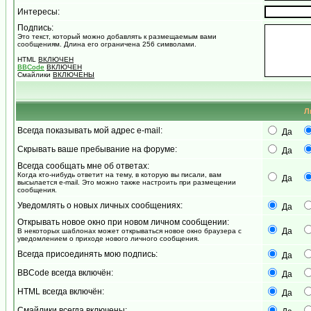
Интересы:
Подпись:
Это текст, который можно добавлять к размещаемым вами
сообщениям. Длина его ограничена 256 символами.
HTML
ВКЛЮЧЕН
BBCode
ВКЛЮЧЕН
Смайлики
ВКЛЮЧЕНЫ
Л
Всегда показывать мой адрес e-mail:
Да
Скрывать ваше пребывание на форуме:
Да
Всегда сообщать мне об ответах:
Когда кто-нибудь ответит на тему, в которую вы писали, вам
Да
высылается e-mail. Это можно также настроить при размещении
сообщения.
Уведомлять о новых личных сообщениях:
Да
Открывать новое окно при новом личном сообщении:
Да
В некоторых шаблонах может открываться новое окно браузера с
уведомлением о приходе нового личного сообщения.
Всегда присоединять мою подпись:
Да
BBCode всегда включён:
Да
HTML всегда включён:
Да
Смайлики всегда включены: