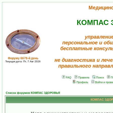
Медицин
КОМПАС 
управлени
персональное и об
бесплатные консул
Форуму 6678-й день
не диагностика и лече
Текущая дата: Пт, 7 Авг 2026
правильного направ
FAQ
Правила
Поиск
П
Профиль
Войти и пров
Список форумов КОМПАС ЗДОРОВЬЯ
КОМПАС ЗДОРО