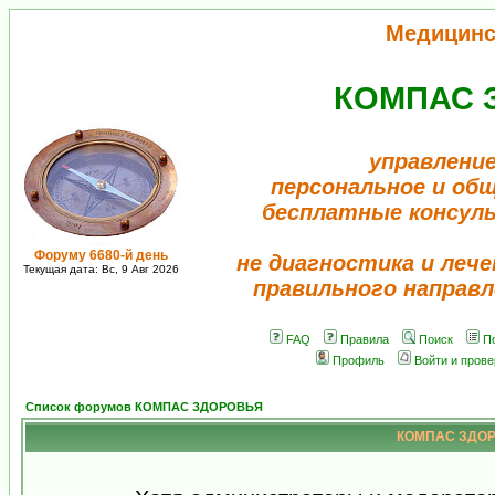
Медицинс
КОМПАС 
управление
персональное и об
бесплатные консул
Форуму 6680-й день
не диагностика и лече
Текущая дата: Вс, 9 Авг 2026
правильного направл
FAQ
Правила
Поиск
П
Профиль
Войти и пров
Список форумов КОМПАС ЗДОРОВЬЯ
КОМПАС ЗДОРО