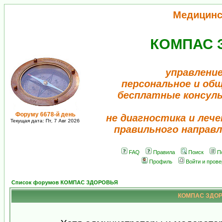
Медицинс
КОМПАС 
управление
персональное и об
бесплатные консул
Форуму 6678-й день
не диагностика и лече
Текущая дата: Пт, 7 Авг 2026
правильного направл
FAQ
Правила
Поиск
П
Профиль
Войти и пров
Список форумов КОМПАС ЗДОРОВЬЯ
КОМПАС ЗДОРО