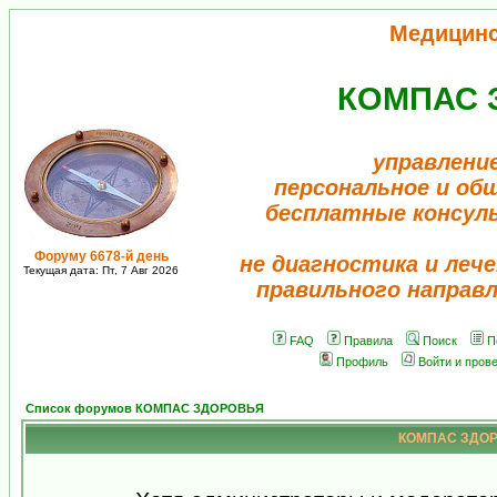
Медицин
КОМПАС 
управлени
персональное и об
бесплатные консул
Форуму 6678-й день
не диагностика и лече
Текущая дата: Пт, 7 Авг 2026
правильного направ
FAQ
Правила
Поиск
П
Профиль
Войти и пров
Список форумов КОМПАС ЗДОРОВЬЯ
КОМПАС ЗДОРО