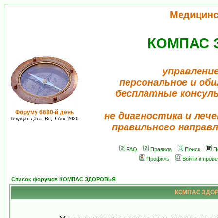
Медицинс
КОМПАС 
управление
персональное и об
бесплатные консул
Форуму 6680-й день
не диагностика и лече
Текущая дата: Вс, 9 Авг 2026
правильного направл
FAQ
Правила
Поиск
П
Профиль
Войти и пров
Список форумов КОМПАС ЗДОРОВЬЯ
КОМПАС ЗДОРО