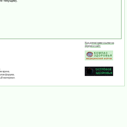
те текущий).
Код для вставки ссылки на
форум и сайт:
,
и врача.
алов форума.
ый материал.