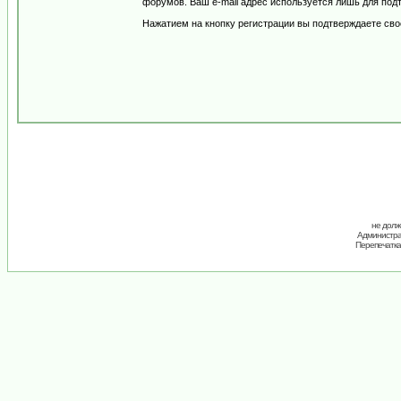
форумов. Ваш e-mail адрес используется лишь для подт
Нажатием на кнопку регистрации вы подтверждаете сво
не долж
Администрац
Перепечатка