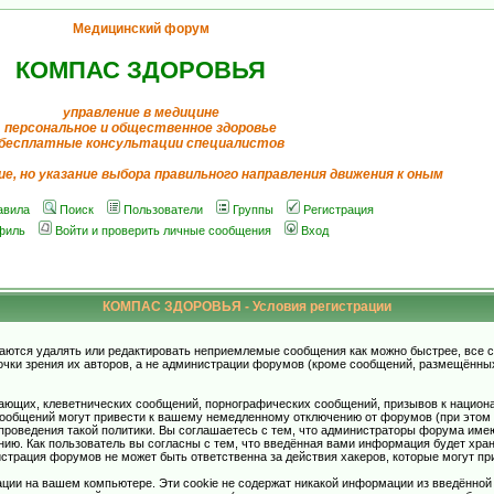
Медицинский форум
КОМПАС ЗДОРОВЬЯ
управление в медицине
персональное и общественное здоровье
бесплатные консультации специалистов
ие, но указание выбора правильного направления движения к оным
авила
Поиск
Пользователи
Группы
Регистрация
филь
Войти и проверить личные сообщения
Вход
КОМПАС ЗДОРОВЬЯ - Условия регистрации
аются удалять или редактировать неприемлемые сообщения как можно быстрее, все 
очки зрения их авторов, а не администрации форумов (кроме сообщений, размещённы
ающих, клеветнических сообщений, порнографических сообщений, призывов к национ
общений могут привести к вашему немедленному отключению от форумов (при этом ва
роведения такой политики. Вы соглашаетесь с тем, что администраторы форума имеют
ию. Как пользователь вы согласны с тем, что введённая вами информация будет хран
страция форумов не может быть ответственна за действия хакеров, которые могут при
ции на вашем компьютере. Эти cookie не содержат никакой информации из введённой