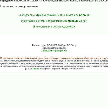
верждения вашей регистрации и пароля (и для высылки нового пароля если вы забуде
ё согласие с этими условиями.
Я согласен с этими условиями и мне 13 лет или
больше
Я согласен с этими условиями и мне
меньше
13 лет
Я не согласен с этими условиями
Powered by
phpBB
© 2001, 2005 phpBB Group
subGreen style by
ktauber
Русская поддержка phpBB
Информация, представленная на данном форуме, предназначена исключительно для образовательных целей
на использоваться для самостоятельной диагностики и лечения, и не может служить заменой очной консультаци
ия сайта не несёт ответственности за результаты, полученные в ходе самолечения с использованием матери
 информационных материалов форума разрешается при условии размещения активной ссылки на оригинальн
(c) 2008
blizzard
. Все права защищены и охраняются законом.