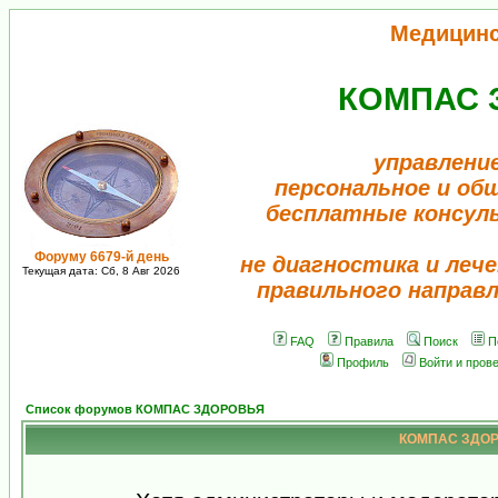
Медицин
КОМПАС 
управлени
персональное и об
бесплатные консул
Форуму 6679-й день
не диагностика и лече
Текущая дата: Сб, 8 Авг 2026
правильного направ
FAQ
Правила
Поиск
П
Профиль
Войти и пров
Список форумов КОМПАС ЗДОРОВЬЯ
КОМПАС ЗДОРО